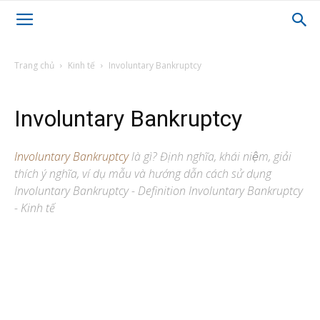
Trang chủ
Kinh tế
Involuntary Bankruptcy
Involuntary Bankruptcy
Involuntary Bankruptcy
là gì? Định nghĩa, khái niệm, giải
thích ý nghĩa, ví dụ mẫu và hướng dẫn cách sử dụng
Involuntary Bankruptcy - Definition Involuntary Bankruptcy
- Kinh tế