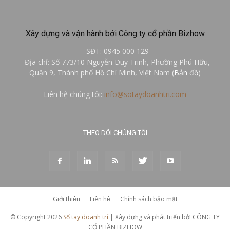
Xây dựng và vận hành bởi Công ty cổ phần Bizhow
- SĐT: 0945 000 129
- Địa chỉ: Số 773/10 Nguyễn Duy Trinh, Phường Phú Hữu,
Quận 9, Thành phố Hồ Chí Minh, Việt Nam (
Bản đồ
)
Liên hệ chúng tôi:
info@sotaydoanhtri.com
THEO DÕI CHÚNG TÔI
Giới thiệu
Liên hệ
Chính sách bảo mật
© Copyright 2026
Sổ tay doanh trí
| Xây dựng và phát triển bởi CÔNG TY
CỔ PHẦN BIZHOW