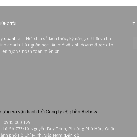
HÚNG TÔI
TH
ay doanh trí
- Nơi chia sẻ kiến thức, kỹ năng, cơ hội và tin
kinh doanh. Là nguồn học liệu mở về kinh doanh được cập
 liên tục và hoàn toàn miễn phí!
dựng và vận hành bởi Công ty cổ phần Bizhow
T: 0945 000 129
a chỉ: Số 773/10 Nguyễn Duy Trinh, Phường Phú Hữu, Quận
hành phố Hồ Chí Minh, Việt Nam (
Bản đồ
)