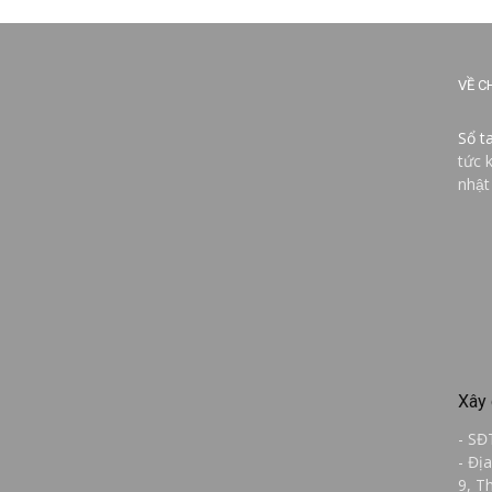
VỀ C
Sổ t
tức 
nhật
Xây 
- SĐ
- Đị
9, T