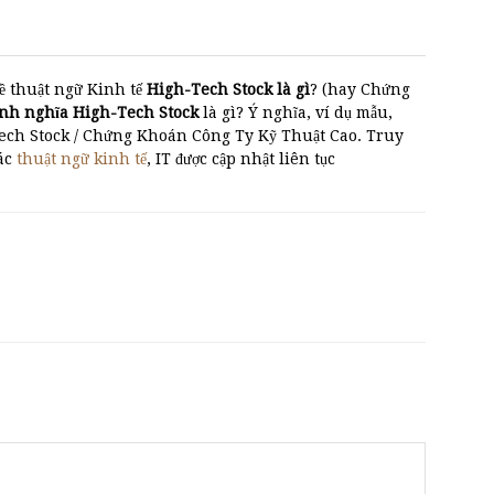
ề thuật ngữ Kinh tế
High-Tech Stock là gì
? (hay Chứng
̣nh nghĩa High-Tech Stock
là gì? Ý nghĩa, ví dụ mẫu,
Tech Stock / Chứng Khoán Công Ty Kỹ Thuật Cao. Truy
các
thuật ngữ kinh tế
, IT được cập nhật liên tục