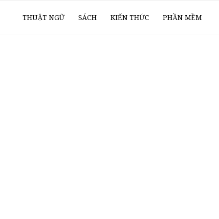
ổ
THUẬT NGỮ
SÁCH
KIẾN THỨC
PHẦN MỀM
ay
oanh
í