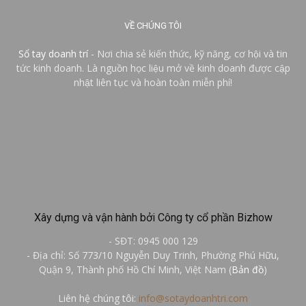
VỀ CHÚNG TÔI
Sổ tay doanh trí
- Nơi chia sẻ kiến thức, kỹ năng, cơ hội và tin
tức kinh doanh. Là nguồn học liệu mở về kinh doanh được cập
nhật liên tục và hoàn toàn miễn phí!
Xây dựng và vận hành bởi Công ty cổ phần Bizhow
- SĐT: 0945 000 129
- Địa chỉ: Số 773/10 Nguyễn Duy Trinh, Phường Phú Hữu,
Quận 9, Thành phố Hồ Chí Minh, Việt Nam (
Bản đồ
)
Liên hệ chúng tôi:
info@sotaydoanhtri.com