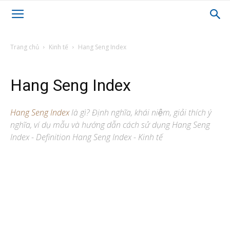
Trang chủ
Kinh tế
Hang Seng Index
Hang Seng Index
Hang Seng Index
là gì? Định nghĩa, khái niệm, giải thích ý
nghĩa, ví dụ mẫu và hướng dẫn cách sử dụng Hang Seng
Index - Definition Hang Seng Index - Kinh tế