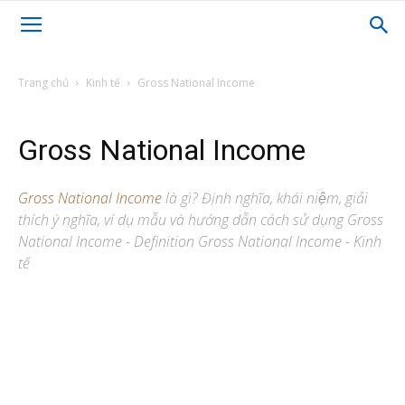
Trang chủ
Kinh tế
Gross National Income
Gross National Income
Gross National Income
là gì? Định nghĩa, khái niệm, giải
thích ý nghĩa, ví dụ mẫu và hướng dẫn cách sử dụng Gross
National Income - Definition Gross National Income - Kinh
tế