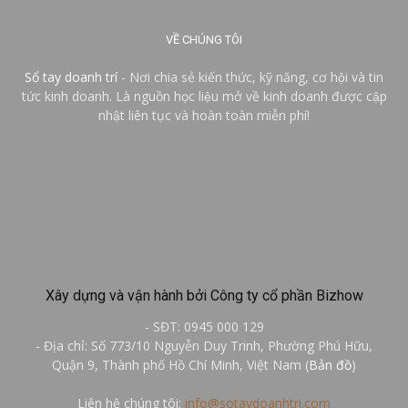
VỀ CHÚNG TÔI
Sổ tay doanh trí
- Nơi chia sẻ kiến thức, kỹ năng, cơ hội và tin
tức kinh doanh. Là nguồn học liệu mở về kinh doanh được cập
nhật liên tục và hoàn toàn miễn phí!
Xây dựng và vận hành bởi Công ty cổ phần Bizhow
- SĐT: 0945 000 129
- Địa chỉ: Số 773/10 Nguyễn Duy Trinh, Phường Phú Hữu,
Quận 9, Thành phố Hồ Chí Minh, Việt Nam (
Bản đồ
)
Liên hệ chúng tôi:
info@sotaydoanhtri.com