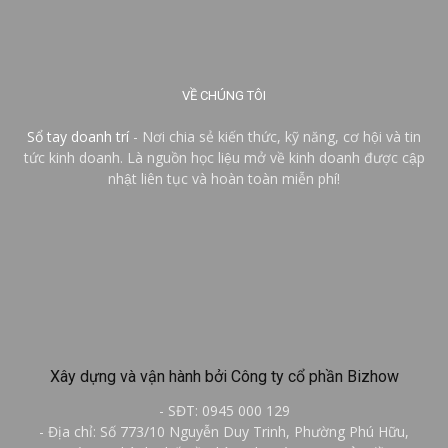
VỀ CHÚNG TÔI
Sổ tay doanh trí
- Nơi chia sẻ kiến thức, kỹ năng, cơ hội và tin
tức kinh doanh. Là nguồn học liệu mở về kinh doanh được cập
nhật liên tục và hoàn toàn miễn phí!
Xây dựng và vận hành bởi Công ty cổ phần Bizhow
- SĐT: 0945 000 129
- Địa chỉ: Số 773/10 Nguyễn Duy Trinh, Phường Phú Hữu,