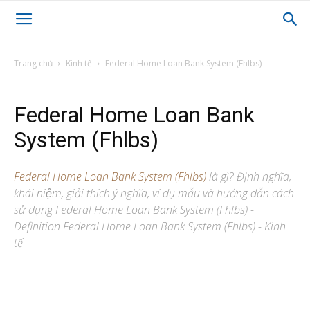
Trang chủ
Kinh tế
Federal Home Loan Bank System (Fhlbs)
Federal Home Loan Bank
System (Fhlbs)
Federal Home Loan Bank System (Fhlbs)
là gì? Định nghĩa,
khái niệm, giải thích ý nghĩa, ví dụ mẫu và hướng dẫn cách
sử dụng Federal Home Loan Bank System (Fhlbs) -
Definition Federal Home Loan Bank System (Fhlbs) - Kinh
tế