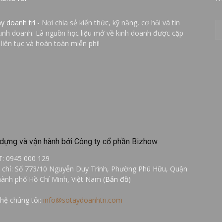
ay doanh trí
- Nơi chia sẻ kiến thức, kỹ năng, cơ hội và tin
kinh doanh. Là nguồn học liệu mở về kinh doanh được cập
 liên tục và hoàn toàn miễn phí!
dựng và vận hành bởi Công ty cổ phần Bizhow
T: 0945 000 129
a chỉ: Số 773/10 Nguyễn Duy Trinh, Phường Phú Hữu, Quận
hành phố Hồ Chí Minh, Việt Nam (
Bản đồ
)
 hệ chúng tôi:
info@sotaydoanhtri.com