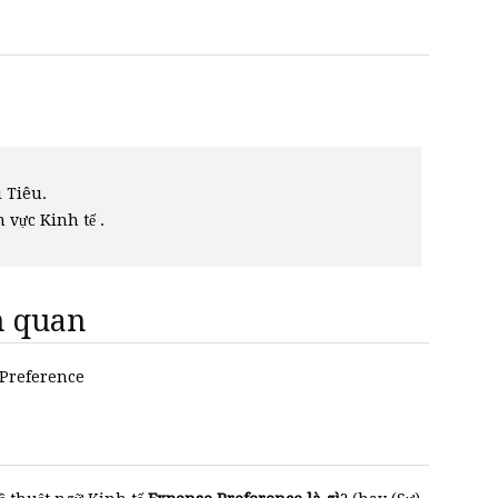
 Tiêu.
h vực Kinh tế .
ên quan
e Preference