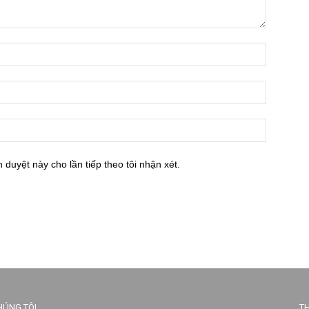
h duyệt này cho lần tiếp theo tôi nhận xét.
HÚNG TÔI
TH