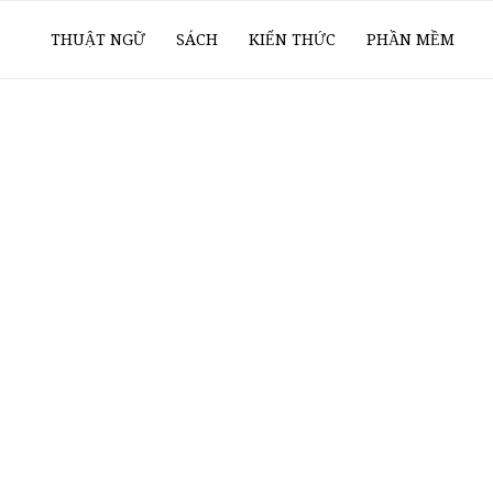
ổ
THUẬT NGỮ
SÁCH
KIẾN THỨC
PHẦN MỀM
ay
oanh
í