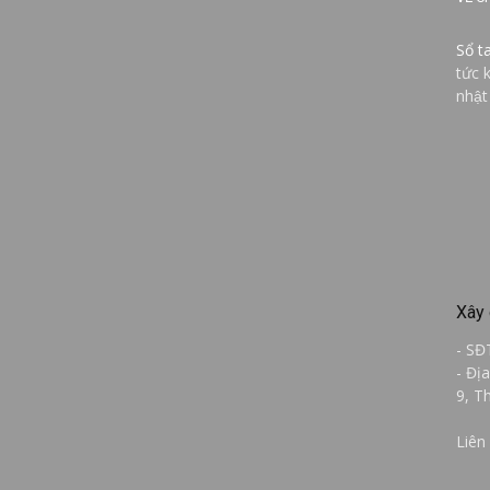
Sổ t
tức 
nhật
Xây 
- SĐ
- Đị
9, T
Liên