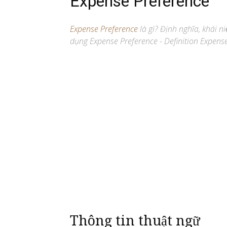
Expense Preference
Expense Preference
là gì? Định nghĩa, khái ni
dụng Expense Preference - Definition Expense
Thông tin thuật ngữ