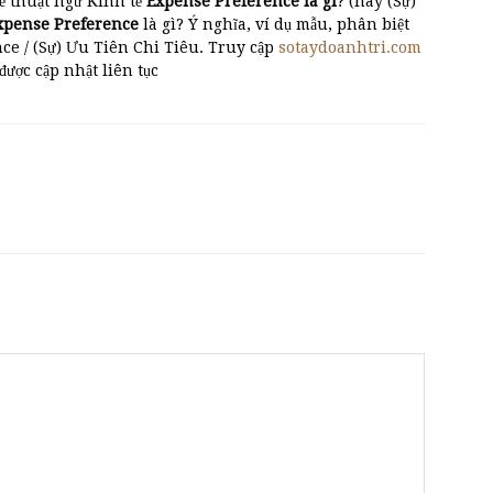
ề thuật ngữ Kinh tế
Expense Preference là gì
? (hay (Sự)
Expense Preference
là gì? Ý nghĩa, ví dụ mẫu, phân biệt
ce / (Sự) Ưu Tiên Chi Tiêu. Truy cập
sotaydoanhtri.com
 được cập nhật liên tục