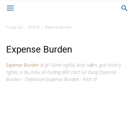
Trang chủ
Kinh tế
Expense Burden
Expense Burden
Expense Burden
là gì? Định nghĩa, khái niệm, giải thích ý
nghĩa, ví dụ mẫu và hướng dẫn cách sử dụng Expense
Burden - Definition Expense Burden - Kinh tế