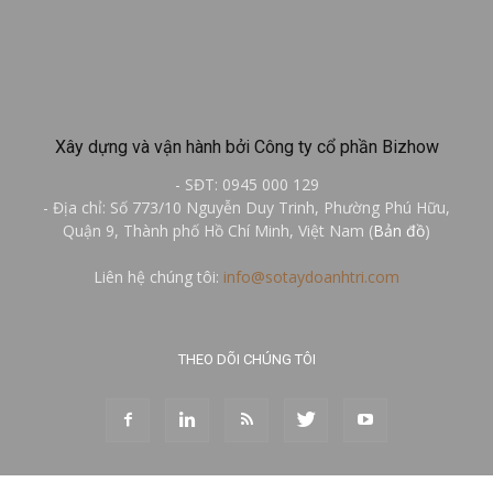
Xây dựng và vận hành bởi Công ty cổ phần Bizhow
- SĐT: 0945 000 129
- Địa chỉ: Số 773/10 Nguyễn Duy Trinh, Phường Phú Hữu,
Quận 9, Thành phố Hồ Chí Minh, Việt Nam (
Bản đồ
)
Liên hệ chúng tôi:
info@sotaydoanhtri.com
THEO DÕI CHÚNG TÔI