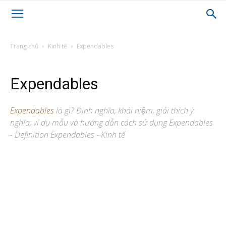
Trang chủ
Kinh tế
Expendables
Expendables
Expendables
là gì? Định nghĩa, khái niệm, giải thích ý
nghĩa, ví dụ mẫu và hướng dẫn cách sử dụng Expendables
- Definition Expendables - Kinh tế