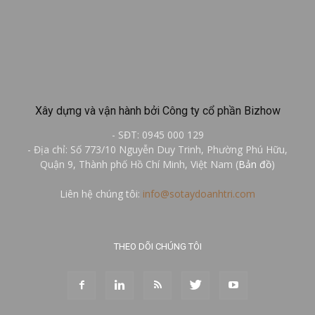
Xây dựng và vận hành bởi Công ty cổ phần Bizhow
- SĐT: 0945 000 129
- Địa chỉ: Số 773/10 Nguyễn Duy Trinh, Phường Phú Hữu,
Quận 9, Thành phố Hồ Chí Minh, Việt Nam (
Bản đồ
)
Liên hệ chúng tôi:
info@sotaydoanhtri.com
THEO DÕI CHÚNG TÔI