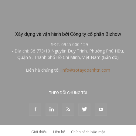
Xây dựng và vận hành bởi Công ty cổ phần Bizhow
- SĐT: 0945 000 129
- Địa chỉ: Số 773/10 Nguyễn Duy Trinh, Phường Phú Hữu,
Quận 9, Thành phố Hồ Chí Minh, Việt Nam (
Bản đồ
)
Liên hệ chúng tôi:
info@sotaydoanhtri.com
THEO DÕI CHÚNG TÔI
Giới thiệu
Liên hệ
Chính sách bảo mật