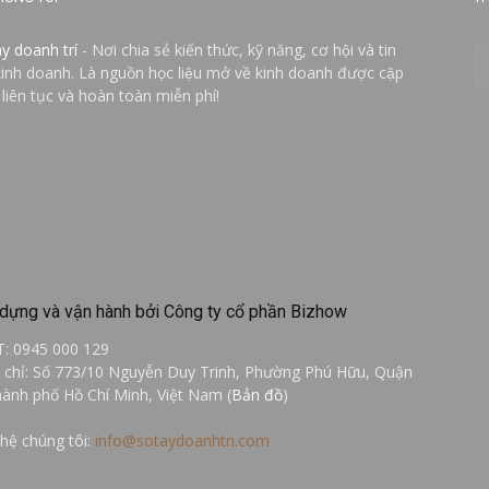
ay doanh trí
- Nơi chia sẻ kiến thức, kỹ năng, cơ hội và tin
kinh doanh. Là nguồn học liệu mở về kinh doanh được cập
 liên tục và hoàn toàn miễn phí!
dựng và vận hành bởi Công ty cổ phần Bizhow
T: 0945 000 129
a chỉ: Số 773/10 Nguyễn Duy Trinh, Phường Phú Hữu, Quận
hành phố Hồ Chí Minh, Việt Nam (
Bản đồ
)
 hệ chúng tôi:
info@sotaydoanhtri.com