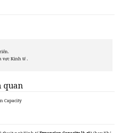
riển.
h vực Kinh tế .
ên quan
on Capacity