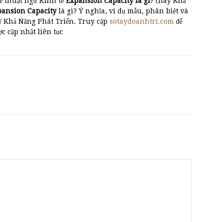
ề thuật ngữ Kinh tế
Expansion Capacity là gì
? (hay Khả
xpansion Capacity
là gì? Ý nghĩa, ví dụ mẫu, phân biệt và
/ Khả Năng Phát Triển. Truy cập
sotaydoanhtri.com
để
ược cập nhật liên tục