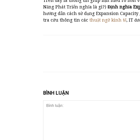
Trên đây là thông tin giúp bạn hiểu rõ hơn v
Năng Phát Triển nghĩa là gì?)
Định nghĩa E
hướng dẫn cách sử dụng Expansion Capacity 
tra cứu thông tin các
thuật ngữ kinh tế
, IT đ
BÌNH LUẬN