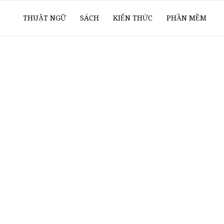
ổ
THUẬT NGỮ
SÁCH
KIẾN THỨC
PHẦN MỀM
ay
oanh
í