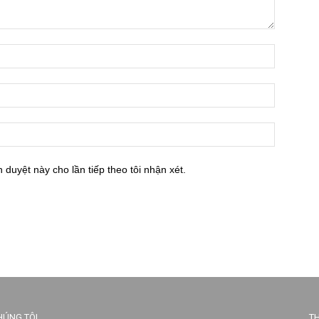
h duyệt này cho lần tiếp theo tôi nhận xét.
HÚNG TÔI
TH