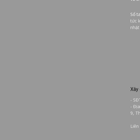
Sổ t
tức 
nhật
Xây 
- SĐ
- Đị
9, T
Liên