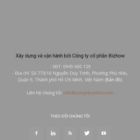
Xây dựng và vận hành bởi Công ty cổ phần Bizhow
- SĐT: 0945 000 129
- Địa chỉ: Số 773/10 Nguyễn Duy Trinh, Phường Phú Hữu,
Quận 9, Thành phố Hồ Chí Minh, Việt Nam (
Bản đồ
)
Liên hệ chúng tôi:
info@sotaydoanhtri.com
THEO DÕI CHÚNG TÔI