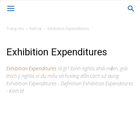
Trang chủ
Kinh tế
Exhibition Expenditures
Exhibition Expenditures
Exhibition Expenditures
là gì? Định nghĩa, khái niệm, giải
thích ý nghĩa, ví dụ mẫu và hướng dẫn cách sử dụng
Exhibition Expenditures - Definition Exhibition Expenditures
- Kinh tế