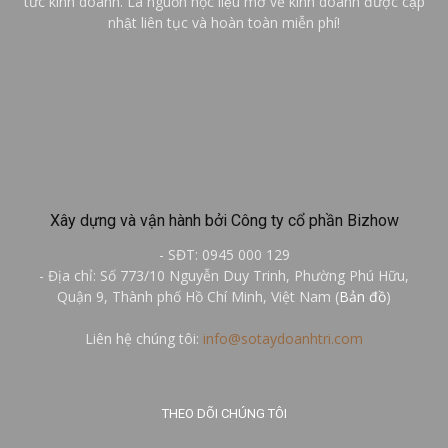
tức kinh doanh. Là nguồn học liệu mở về kinh doanh được cập
nhật liên tục và hoàn toàn miễn phí!
Xây dựng và vận hành bởi Công ty cổ phần Bizhow
- SĐT: 0945 000 129
- Địa chỉ: Số 773/10 Nguyễn Duy Trinh, Phường Phú Hữu,
Quận 9, Thành phố Hồ Chí Minh, Việt Nam (
Bản đồ
)
Liên hệ chúng tôi:
info@sotaydoanhtri.com
THEO DÕI CHÚNG TÔI