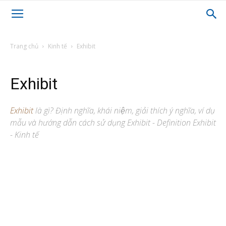
Trang chủ
Kinh tế
Exhibit
Exhibit
Exhibit
là gì? Định nghĩa, khái niệm, giải thích ý nghĩa, ví dụ
mẫu và hướng dẫn cách sử dụng Exhibit - Definition Exhibit
- Kinh tế