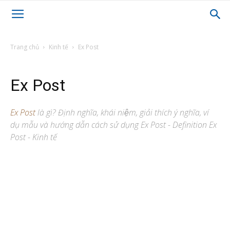
Trang chủ
Kinh tế
Ex Post
Ex Post
Ex Post
là gì? Định nghĩa, khái niệm, giải thích ý nghĩa, ví
dụ mẫu và hướng dẫn cách sử dụng Ex Post - Definition Ex
Post - Kinh tế