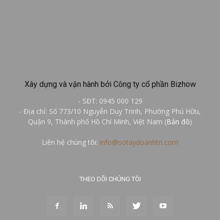
Xây dựng và vận hành bởi Công ty cổ phần Bizhow
- SĐT: 0945 000 129
- Địa chỉ: Số 773/10 Nguyễn Duy Trinh, Phường Phú Hữu,
Quận 9, Thành phố Hồ Chí Minh, Việt Nam (
Bản đồ
)
Liên hệ chúng tôi:
info@sotaydoanhtri.com
THEO DÕI CHÚNG TÔI