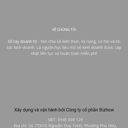
VỀ CHÚNG TÔI
Sổ tay doanh trí
- Nơi chia sẻ kiến thức, kỹ năng, cơ hội và tin
tức kinh doanh. Là nguồn học liệu mở về kinh doanh được cập
nhật liên tục và hoàn toàn miễn phí!
Xây dựng và vận hành bởi Công ty cổ phần Bizhow
- SĐT: 0945 000 129
- Địa chỉ: Số 773/10 Nguyễn Duy Trinh, Phường Phú Hữu,