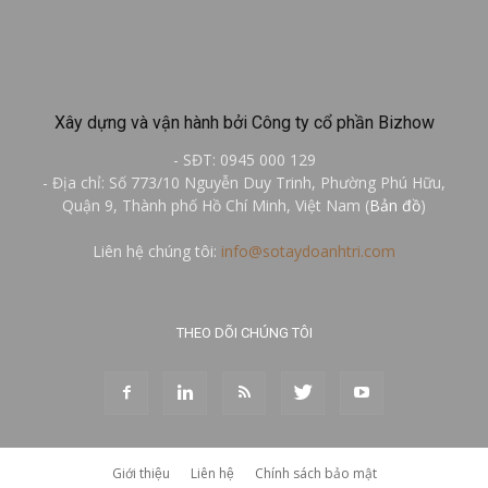
Xây dựng và vận hành bởi Công ty cổ phần Bizhow
- SĐT: 0945 000 129
- Địa chỉ: Số 773/10 Nguyễn Duy Trinh, Phường Phú Hữu,
Quận 9, Thành phố Hồ Chí Minh, Việt Nam (
Bản đồ
)
Liên hệ chúng tôi:
info@sotaydoanhtri.com
THEO DÕI CHÚNG TÔI
Giới thiệu
Liên hệ
Chính sách bảo mật