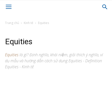
Trang chủ
Kinh tế
Equities
Equities
Equities
là gì? Định nghĩa, khái niệm, giải thích ý nghĩa, ví
dụ mẫu và hướng dẫn cách sử dụng Equities - Definition
Equities - Kinh tế