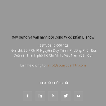
Xây dựng và vận hành bởi Công ty cổ phần Bizhow
- SĐT: 0945 000 129
- Địa chỉ: Số 773/10 Nguyễn Duy Trinh, Phường Phú Hữu,
Quận 9, Thành phố Hồ Chí Minh, Việt Nam (
Bản đồ
)
Liên hệ chúng tôi:
info@sotaydoanhtri.com
THEO DÕI CHÚNG TÔI