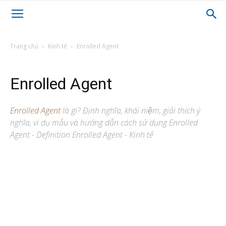
Trang chủ
Kinh tế
Enrolled Agent
Enrolled Agent
Enrolled Agent
là gì? Định nghĩa, khái niệm, giải thích ý
nghĩa, ví dụ mẫu và hướng dẫn cách sử dụng Enrolled
Agent - Definition Enrolled Agent - Kinh tế