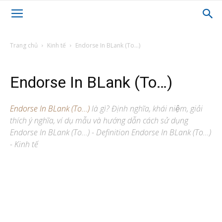
Trang chủ
Kinh tế
Endorse In BLank (To...)
Endorse In BLank (To…)
Endorse In BLank (To...)
là gì? Định nghĩa, khái niệm, giải
thích ý nghĩa, ví dụ mẫu và hướng dẫn cách sử dụng
Endorse In BLank (To...) - Definition Endorse In BLank (To...)
- Kinh tế