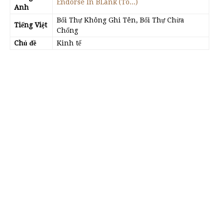
Endorse In BLank (To...)
Anh
Bối Thự Không Ghi Tên, Bối Thự Chừa
Tiếng Việt
Chống
Chủ đề
Kinh tế