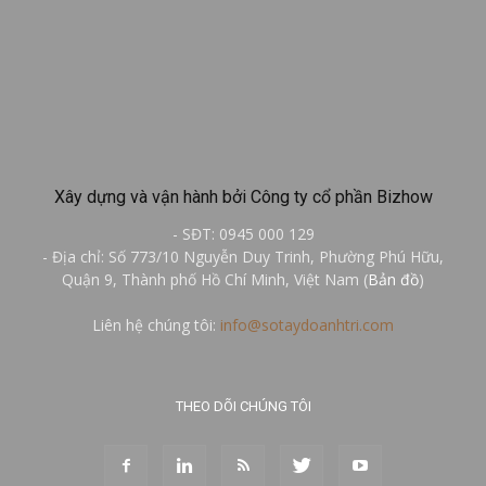
Xây dựng và vận hành bởi Công ty cổ phần Bizhow
- SĐT: 0945 000 129
- Địa chỉ: Số 773/10 Nguyễn Duy Trinh, Phường Phú Hữu,
Quận 9, Thành phố Hồ Chí Minh, Việt Nam (
Bản đồ
)
Liên hệ chúng tôi:
info@sotaydoanhtri.com
THEO DÕI CHÚNG TÔI