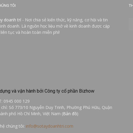
HÚNG TÔI
TH
ay doanh trí
- Nơi chia sẻ kiến thức, kỹ năng, cơ hội và tin
kinh doanh. Là nguồn học liệu mở về kinh doanh được cập
 liên tục và hoàn toàn miễn phí!
dựng và vận hành bởi Công ty cổ phần Bizhow
T: 0945 000 129
a chỉ: Số 773/10 Nguyễn Duy Trinh, Phường Phú Hữu, Quận
hành phố Hồ Chí Minh, Việt Nam (
Bản đồ
)
 hệ chúng tôi:
info@sotaydoanhtri.com