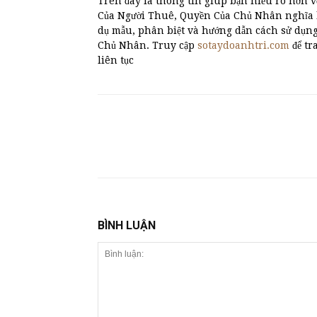
Trên đây là thông tin giúp bạn hiểu rõ hơn v
Của Người Thuê, Quyền Của Chủ Nhân nghĩa la
dụ mẫu, phân biệt và hướng dẫn cách sử dụ
Chủ Nhân. Truy cập
sotaydoanhtri.com
để tr
liên tục
BÌNH LUẬN