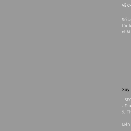
VỀ C
Sổ t
tức 
nhật
Xây 
- SĐ
- Đị
9, T
Liên