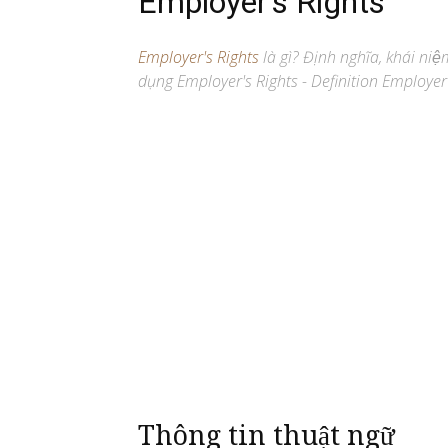
Employer’s Rights
Employer's Rights
là gì? Định nghĩa, khái niệ
dụng Employer's Rights - Definition Employer'
Thông tin thuật ngữ