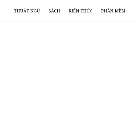
ổ
THUẬT NGỮ
SÁCH
KIẾN THỨC
PHẦN MỀM
ay
oanh
í