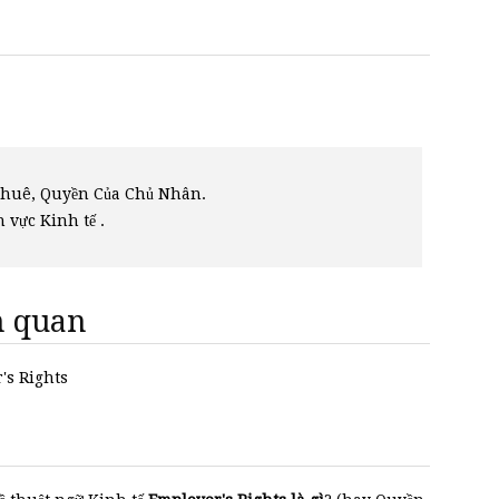
 Thuê, Quyền Của Chủ Nhân.
h vực Kinh tế .
ên quan
r's Rights