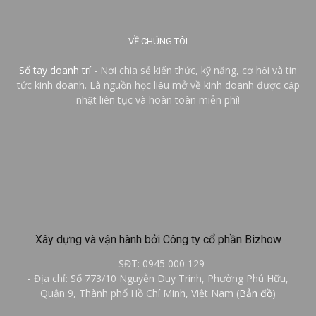
VỀ CHÚNG TÔI
Sổ tay doanh trí
- Nơi chia sẻ kiến thức, kỹ năng, cơ hội và tin
tức kinh doanh. Là nguồn học liệu mở về kinh doanh được cập
nhật liên tục và hoàn toàn miễn phí!
Xây dựng và vận hành bởi Công ty cổ phần Bizhow
- SĐT: 0945 000 129
- Địa chỉ: Số 773/10 Nguyễn Duy Trinh, Phường Phú Hữu,
Quận 9, Thành phố Hồ Chí Minh, Việt Nam (
Bản đồ
)