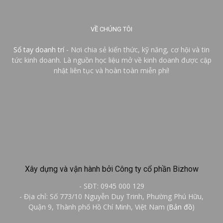
VỀ CHÚNG TÔI
Sổ tay doanh trí
- Nơi chia sẻ kiến thức, kỹ năng, cơ hội và tin
tức kinh doanh. Là nguồn học liệu mở về kinh doanh được cập
nhật liên tục và hoàn toàn miễn phí!
Xây dựng và vận hành bởi Công ty cổ phần Bizhow
- SĐT: 0945 000 129
- Địa chỉ: Số 773/10 Nguyễn Duy Trinh, Phường Phú Hữu,
Quận 9, Thành phố Hồ Chí Minh, Việt Nam (
Bản đồ
)