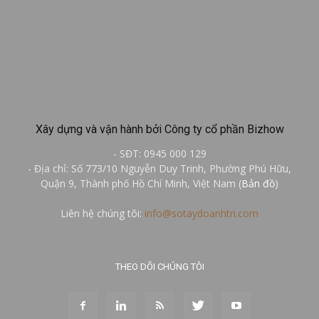
Xây dựng và vận hành bởi Công ty cổ phần Bizhow
- SĐT: 0945 000 129
- Địa chỉ: Số 773/10 Nguyễn Duy Trinh, Phường Phú Hữu,
Quận 9, Thành phố Hồ Chí Minh, Việt Nam (
Bản đồ
)
Liên hệ chúng tôi:
info@sotaydoanhtri.com
THEO DÕI CHÚNG TÔI