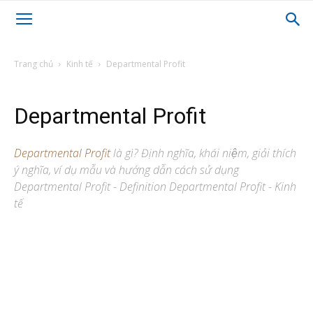
Trang chủ
Kinh tế
Departmental Profit
Departmental Profit
Departmental Profit
là gì? Định nghĩa, khái niệm, giải thích
ý nghĩa, ví dụ mẫu và hướng dẫn cách sử dụng
Departmental Profit - Definition Departmental Profit - Kinh
tế