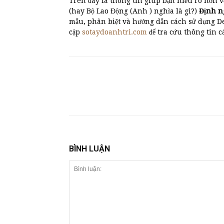
Trên đây là thông tin giúp bạn hiểu rõ hơn v
(hay Bộ Lao Động (Anh ) nghĩa là gì?)
Định 
mẫu, phân biệt và hướng dẫn cách sử dụng 
cập
sotaydoanhtri.com
để tra cứu thông tin 
BÌNH LUẬN