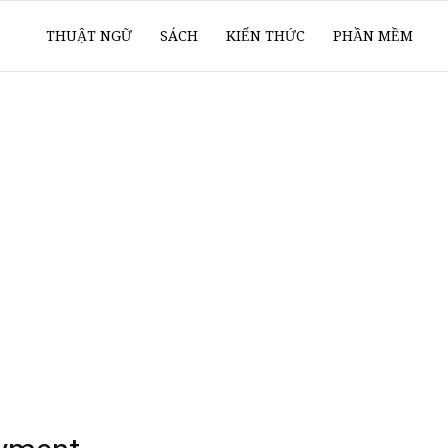
ổ
THUẬT NGỮ
SÁCH
KIẾN THỨC
PHẦN MỀM
ay
oanh
í