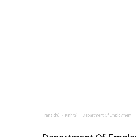
S
t
d
tr
Trang chủ
Kinh tế
Department Of Employment