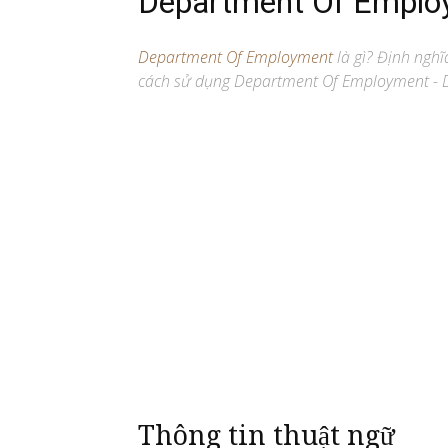
Department Of Emplo
Department Of Employment
là gì? Định nghĩa
cách sử dụng Department Of Employment - D
Thông tin thuật ngữ