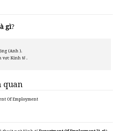
 gì
?
ộng (Anh ).
h vực Kinh tế .
ên quan
tment Of Employment