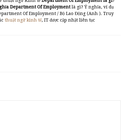
ề thuật ngữ Kinh tế
Department Of Employment là gì
?
nghĩa Department Of Employment
là gì? Ý nghĩa, ví dụ
Department Of Employment / Bộ Lao Động (Anh ). Truy
các
thuật ngữ kinh tế
, IT được cập nhật liên tục