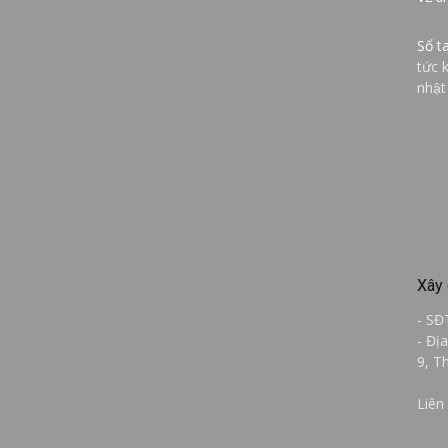
Sổ t
tức 
nhật
Xây 
- SĐ
- Đị
9, T
Liên