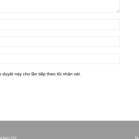
h duyệt này cho lần tiếp theo tôi nhận xét.
HÚNG TÔI
TH