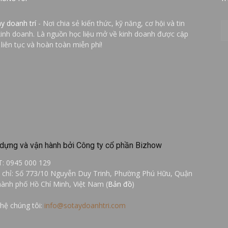
ay doanh trí
- Nơi chia sẻ kiến thức, kỹ năng, cơ hội và tin
kinh doanh. Là nguồn học liệu mở về kinh doanh được cập
 liên tục và hoàn toàn miễn phí!
dựng và vận hành bởi Công ty cổ phần Bizhow
T: 0945 000 129
a chỉ: Số 773/10 Nguyễn Duy Trinh, Phường Phú Hữu, Quận
hành phố Hồ Chí Minh, Việt Nam (
Bản đồ
)
 hệ chúng tôi:
info@sotaydoanhtri.com