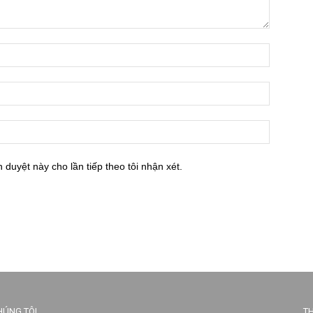
h duyệt này cho lần tiếp theo tôi nhận xét.
HÚNG TÔI
TH