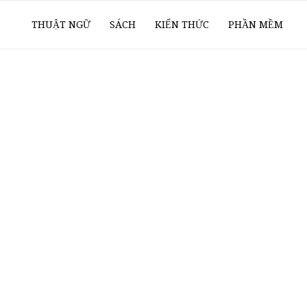
ổ
THUẬT NGỮ
SÁCH
KIẾN THỨC
PHẦN MỀM
ay
oanh
í