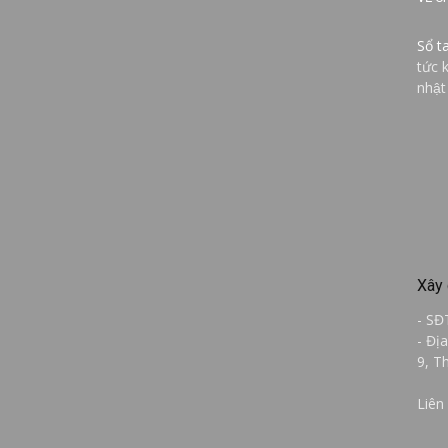
Sổ t
tức 
nhật
Xây 
- SĐ
- Đị
9, T
Liên