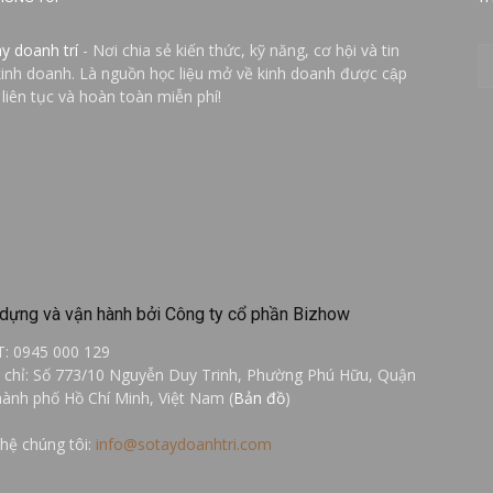
ay doanh trí
- Nơi chia sẻ kiến thức, kỹ năng, cơ hội và tin
kinh doanh. Là nguồn học liệu mở về kinh doanh được cập
 liên tục và hoàn toàn miễn phí!
dựng và vận hành bởi Công ty cổ phần Bizhow
T: 0945 000 129
a chỉ: Số 773/10 Nguyễn Duy Trinh, Phường Phú Hữu, Quận
hành phố Hồ Chí Minh, Việt Nam (
Bản đồ
)
 hệ chúng tôi:
info@sotaydoanhtri.com