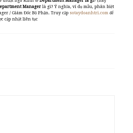
ề thuật ngữ Kinh tế
Department Manager là gì
? (hay
 Department Manager
là gì? Ý nghĩa, ví dụ mẫu, phân biệt
er / Giám Đốc Bộ Phận. Truy cập
sotaydoanhtri.com
để
ược cập nhật liên tục