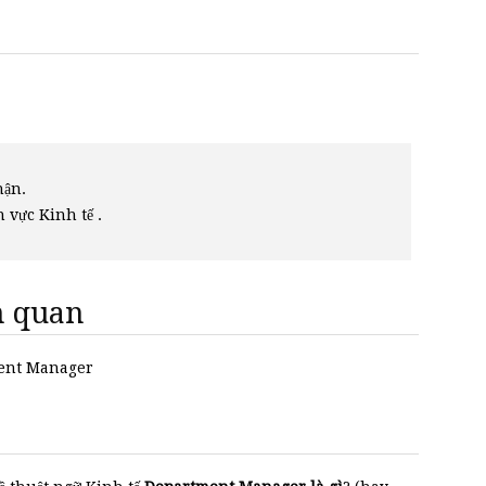
hận.
h vực Kinh tế .
ên quan
tment Manager