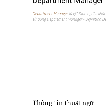
Department Manager
Department Manager
là gì? Định nghĩa, khái
sử dụng Department Manager - Definition D
Thông tin thuật ngữ