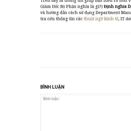
Trên đây là thông tin giúp bạn hiểu rõ hơn v
Giám Đốc Bộ Phận nghĩa là gì?)
Định nghĩa
và hướng dẫn cách sử dụng Department Manag
tra cứu thông tin các
thuật ngữ kinh tế
, IT đ
BÌNH LUẬN