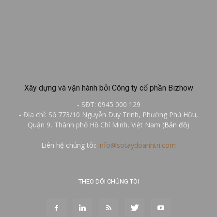
Xây dựng và vận hành bởi Công ty cổ phần Bizhow
- SĐT: 0945 000 129
- Địa chỉ: Số 773/10 Nguyễn Duy Trinh, Phường Phú Hữu,
Quận 9, Thành phố Hồ Chí Minh, Việt Nam (
Bản đồ
)
Liên hệ chúng tôi:
info@sotaydoanhtri.com
THEO DÕI CHÚNG TÔI