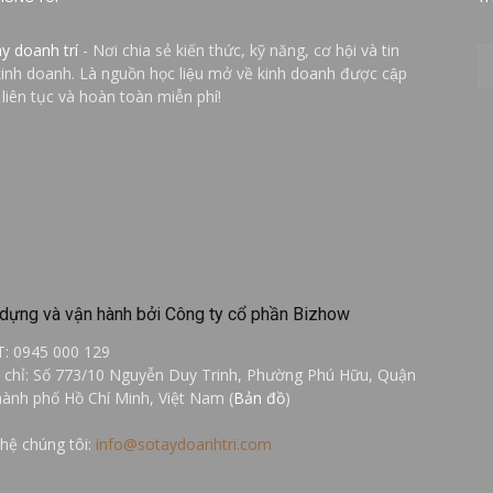
ay doanh trí
- Nơi chia sẻ kiến thức, kỹ năng, cơ hội và tin
kinh doanh. Là nguồn học liệu mở về kinh doanh được cập
 liên tục và hoàn toàn miễn phí!
dựng và vận hành bởi Công ty cổ phần Bizhow
T: 0945 000 129
a chỉ: Số 773/10 Nguyễn Duy Trinh, Phường Phú Hữu, Quận
hành phố Hồ Chí Minh, Việt Nam (
Bản đồ
)
 hệ chúng tôi:
info@sotaydoanhtri.com