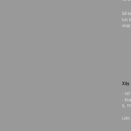
Sổ t
tức 
nhật
Xây 
- SĐ
- Đị
9, T
Liên