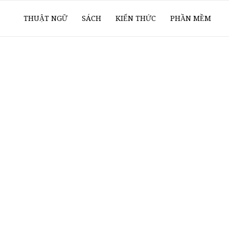
ổ
THUẬT NGỮ
SÁCH
KIẾN THỨC
PHẦN MỀM
ay
oanh
í