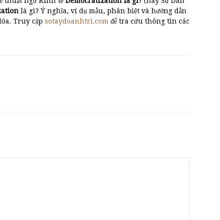
ề thuật ngữ Kinh tế
Democratization là gì
? (hay Sự Dân
zation
là gì? Ý nghĩa, ví dụ mẫu, phân biệt và hướng dẫn
Hóa. Truy cập
sotaydoanhtri.com
để tra cứu thông tin các