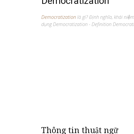
Democratization
Democratization
là gì? Định nghĩa, khái niệ
dụng Democratization - Definition Democrati
Thông tin thuật ngữ