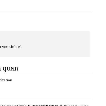
h vực Kinh tế .
ên quan
tization