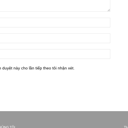
h duyệt này cho lần tiếp theo tôi nhận xét.
HÚNG TÔI
TH