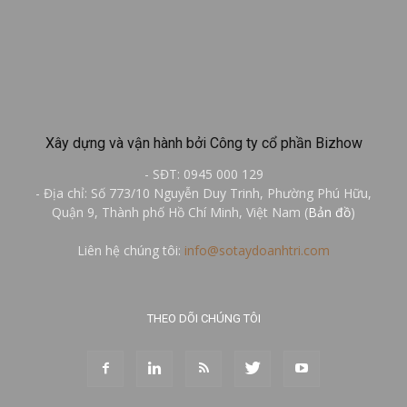
Xây dựng và vận hành bởi Công ty cổ phần Bizhow
- SĐT: 0945 000 129
- Địa chỉ: Số 773/10 Nguyễn Duy Trinh, Phường Phú Hữu,
Quận 9, Thành phố Hồ Chí Minh, Việt Nam (
Bản đồ
)
Liên hệ chúng tôi:
info@sotaydoanhtri.com
THEO DÕI CHÚNG TÔI