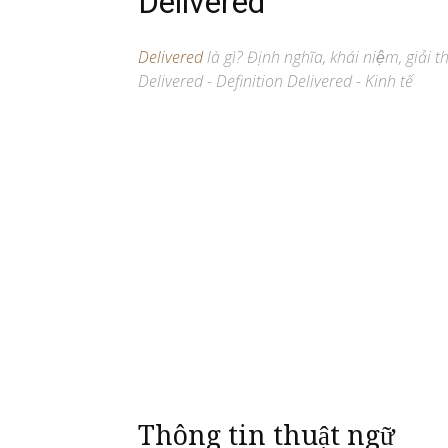
Delivered
Delivered
là gì? Định nghĩa, khái niệm, giải 
Delivered - Definition Delivered - Kinh tế
Thông tin thuật ngữ