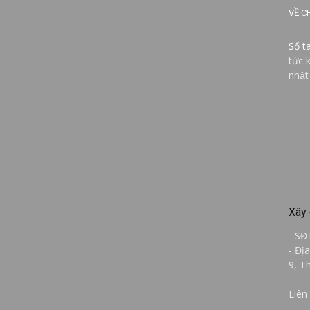
VỀ C
Sổ t
tức 
nhật
Xây 
- SĐ
- Đị
9, T
Liên