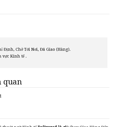
ỉ Định, Chở Tới Nơi, Đã Giao (Hàng).
h vực Kinh tế .
ên quan
d