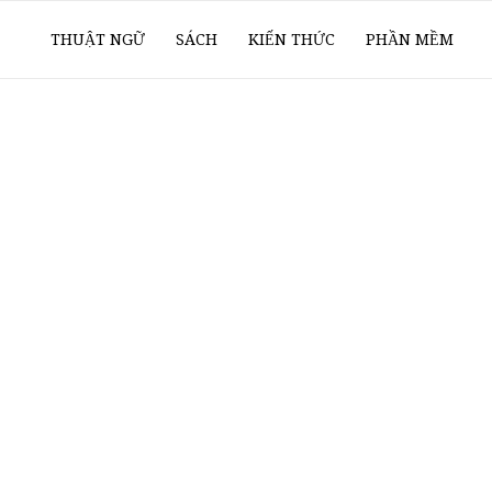
ổ
THUẬT NGỮ
SÁCH
KIẾN THỨC
PHẦN MỀM
ay
oanh
í