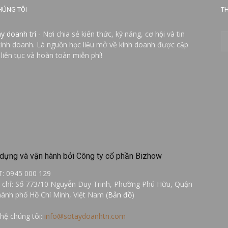
HÚNG TÔI
TH
ay doanh trí
- Nơi chia sẻ kiến thức, kỹ năng, cơ hội và tin
kinh doanh. Là nguồn học liệu mở về kinh doanh được cập
 liên tục và hoàn toàn miễn phí!
dựng và vận hành bởi Công ty cổ phần Bizhow
T: 0945 000 129
a chỉ: Số 773/10 Nguyễn Duy Trinh, Phường Phú Hữu, Quận
hành phố Hồ Chí Minh, Việt Nam (
Bản đồ
)
 hệ chúng tôi:
info@sotaydoanhtri.com