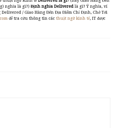
ề thuật ngữ Kinh tế
Delivered là gì
? (hay Giao Hàng Đến
 nghĩa là gì?)
Định nghĩa Delivered
là gì? Ý nghĩa, ví
g Delivered / Giao Hàng Đến Địa Điểm Chỉ Định, Chở Tới
.com
để tra cứu thông tin các
thuật ngữ kinh tế
, IT được