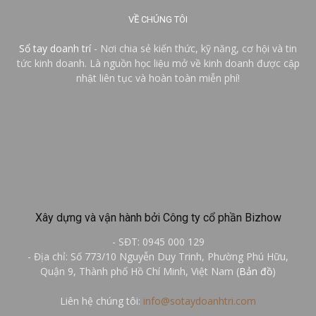
VỀ CHÚNG TÔI
Sổ tay doanh trí
- Nơi chia sẻ kiến thức, kỹ năng, cơ hội và tin
tức kinh doanh. Là nguồn học liệu mở về kinh doanh được cập
nhật liên tục và hoàn toàn miễn phí!
Xây dựng và vận hành bởi Công ty cổ phần Bizhow
- SĐT: 0945 000 129
- Địa chỉ: Số 773/10 Nguyễn Duy Trinh, Phường Phú Hữu,
Quận 9, Thành phố Hồ Chí Minh, Việt Nam (
Bản đồ
)
Liên hệ chúng tôi:
info@sotaydoanhtri.com