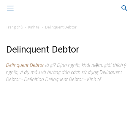
Trang chủ
Kinh tế
Delinquent Debtor
Delinquent Debtor
Delinquent Debtor
là gì? Định nghĩa, khái niệm, giải thích ý
nghĩa, ví dụ mẫu và hướng dẫn cách sử dụng Delinquent
Debtor - Definition Delinquent Debtor - Kinh tế