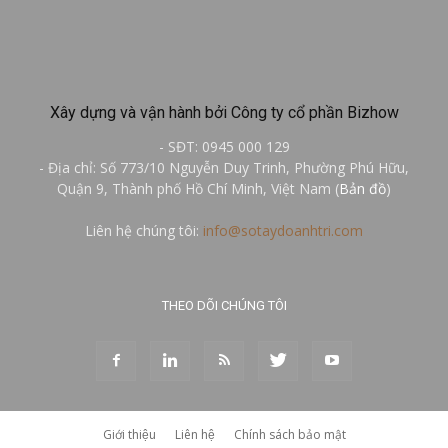
Xây dựng và vận hành bởi Công ty cổ phần Bizhow
- SĐT: 0945 000 129
- Địa chỉ: Số 773/10 Nguyễn Duy Trinh, Phường Phú Hữu,
Quận 9, Thành phố Hồ Chí Minh, Việt Nam (
Bản đồ
)
Liên hệ chúng tôi:
info@sotaydoanhtri.com
THEO DÕI CHÚNG TÔI
Giới thiệu
Liên hệ
Chính sách bảo mật