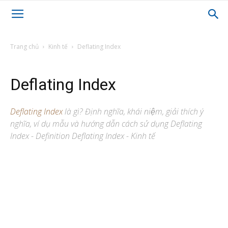
Trang chủ
Kinh tế
Deflating Index
Deflating Index
Deflating Index
là gì? Định nghĩa, khái niệm, giải thích ý
nghĩa, ví dụ mẫu và hướng dẫn cách sử dụng Deflating
Index - Definition Deflating Index - Kinh tế