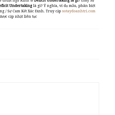
ề thuật ngữ Kinh tế
Deficit Undertaking là gì
? (hay Sự
Deficit Undertaking
là gì? Ý nghĩa, ví dụ mẫu, phân biệt
ng / Sự Cam Kết Xác Định. Truy cập
sotaydoanhtri.com
 được cập nhật liên tục