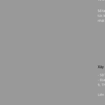
Sổ t
tức 
nhật
Xây 
- SĐ
- Đị
9, T
Liên