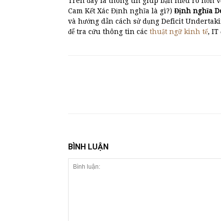
Trên đây là thông tin giúp bạn hiểu rõ hơn v
Cam Kết Xác Định nghĩa là gì?)
Định nghĩa 
và hướng dẫn cách sử dụng Deficit Undertaki
để tra cứu thông tin các
thuật ngữ kinh tế
, IT
BÌNH LUẬN