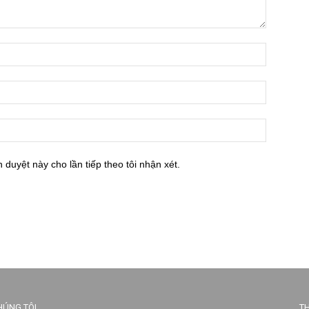
h duyệt này cho lần tiếp theo tôi nhận xét.
HÚNG TÔI
TH