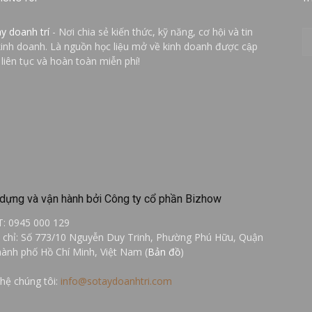
ay doanh trí
- Nơi chia sẻ kiến thức, kỹ năng, cơ hội và tin
kinh doanh. Là nguồn học liệu mở về kinh doanh được cập
 liên tục và hoàn toàn miễn phí!
dựng và vận hành bởi Công ty cổ phần Bizhow
T: 0945 000 129
a chỉ: Số 773/10 Nguyễn Duy Trinh, Phường Phú Hữu, Quận
hành phố Hồ Chí Minh, Việt Nam (
Bản đồ
)
 hệ chúng tôi:
info@sotaydoanhtri.com