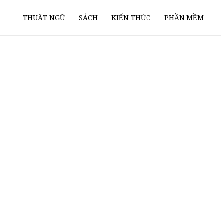
ổ
THUẬT NGỮ
SÁCH
KIẾN THỨC
PHẦN MỀM
ay
oanh
í