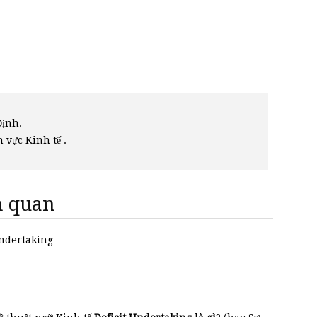
Định.
h vực Kinh tế .
ên quan
 Undertaking