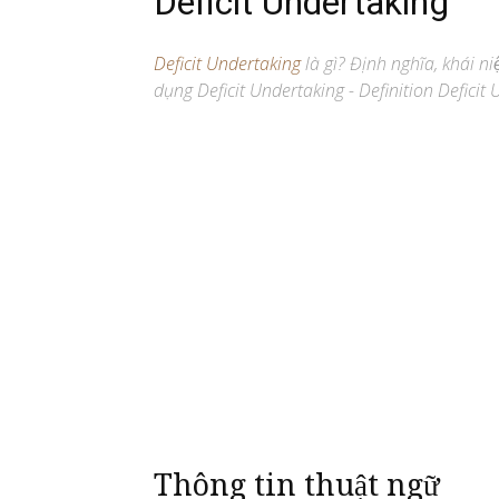
Deficit Undertaking
Deficit Undertaking
là gì? Định nghĩa, khái ni
dụng Deficit Undertaking - Definition Deficit 
Thông tin thuật ngữ