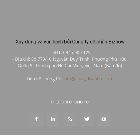
Xây dựng và vận hành bởi Công ty cổ phần Bizhow
- SĐT: 0945 000 129
- Địa chỉ: Số 773/10 Nguyễn Duy Trinh, Phường Phú Hữu,
Quận 9, Thành phố Hồ Chí Minh, Việt Nam (
Bản đồ
)
Liên hệ chúng tôi:
info@sotaydoanhtri.com
THEO DÕI CHÚNG TÔI