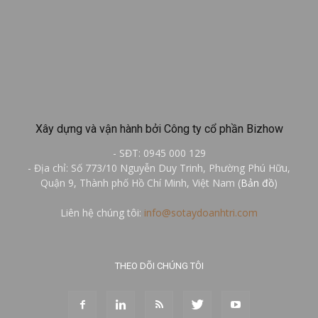
Xây dựng và vận hành bởi Công ty cổ phần Bizhow
- SĐT: 0945 000 129
- Địa chỉ: Số 773/10 Nguyễn Duy Trinh, Phường Phú Hữu,
Quận 9, Thành phố Hồ Chí Minh, Việt Nam (
Bản đồ
)
Liên hệ chúng tôi:
info@sotaydoanhtri.com
THEO DÕI CHÚNG TÔI