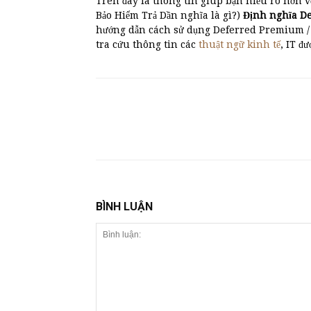
Trên đây là thông tin giúp bạn hiểu rõ hơn v
Bảo Hiểm Trả Dần nghĩa là gì?)
Định nghĩa 
hướng dẫn cách sử dụng Deferred Premium / 
tra cứu thông tin các
thuật ngữ kinh tế
, IT đ
BÌNH LUẬN