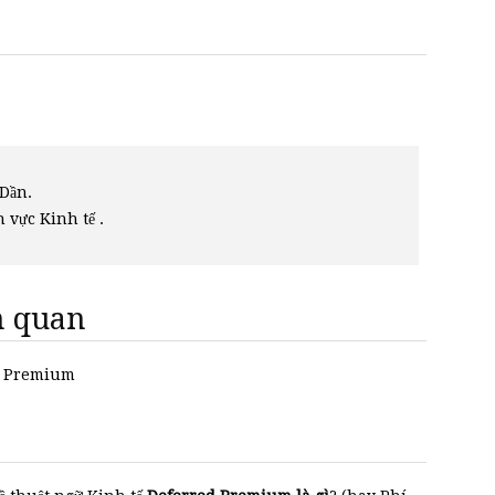
Dần.
h vực Kinh tế .
ên quan
ed Premium