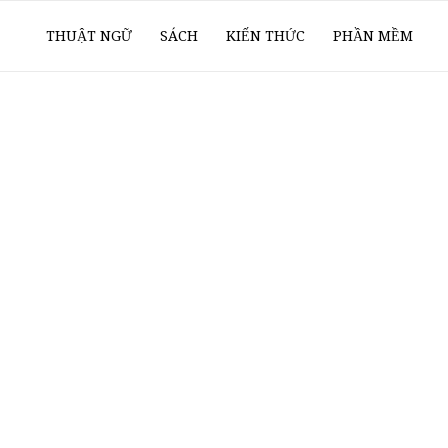
ổ
THUẬT NGỮ
SÁCH
KIẾN THỨC
PHẦN MỀM
ay
oanh
í