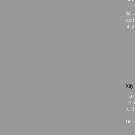
Sổ t
tức 
nhật
Xây 
- SĐ
- Đị
9, T
Liên