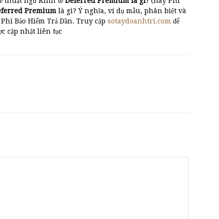
ề thuật ngữ Kinh tế
Deferred Premium là gì
? (hay Phí
Deferred Premium
là gì? Ý nghĩa, ví dụ mẫu, phân biệt và
Phí Bảo Hiểm Trả Dần. Truy cập
sotaydoanhtri.com
để
ược cập nhật liên tục