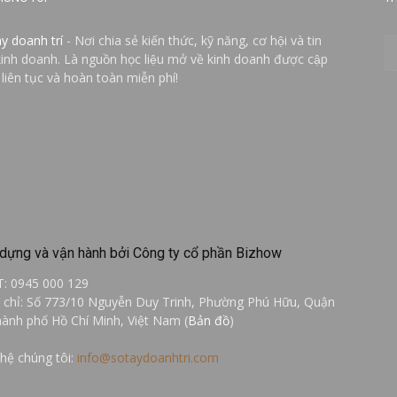
ay doanh trí
- Nơi chia sẻ kiến thức, kỹ năng, cơ hội và tin
kinh doanh. Là nguồn học liệu mở về kinh doanh được cập
 liên tục và hoàn toàn miễn phí!
dựng và vận hành bởi Công ty cổ phần Bizhow
T: 0945 000 129
a chỉ: Số 773/10 Nguyễn Duy Trinh, Phường Phú Hữu, Quận
hành phố Hồ Chí Minh, Việt Nam (
Bản đồ
)
 hệ chúng tôi:
info@sotaydoanhtri.com