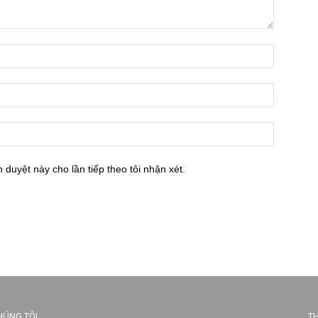
h duyệt này cho lần tiếp theo tôi nhận xét.
HÚNG TÔI
TH