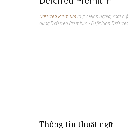
Deferred Premium
Deferred Premium
là gì? Định nghĩa, khái ni
dụng Deferred Premium - Definition Deferre
Thông tin thuật ngữ