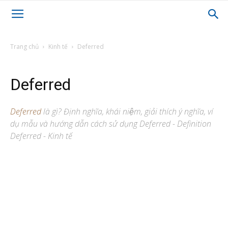
Trang chủ
Kinh tế
Deferred
Deferred
Deferred
là gì? Định nghĩa, khái niệm, giải thích ý nghĩa, ví
dụ mẫu và hướng dẫn cách sử dụng Deferred - Definition
Deferred - Kinh tế