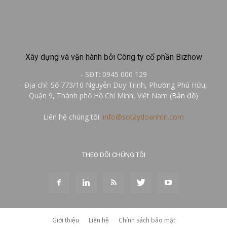
Xây dựng và vận hành bởi Công ty cổ phần Bizhow
- SĐT: 0945 000 129
- Địa chỉ: Số 773/10 Nguyễn Duy Trinh, Phường Phú Hữu,
Quận 9, Thành phố Hồ Chí Minh, Việt Nam (
Bản đồ
)
Liên hệ chúng tôi:
info@sotaydoanhtri.com
THEO DÕI CHÚNG TÔI
Giới thiệu
Liên hệ
Chính sách bảo mật