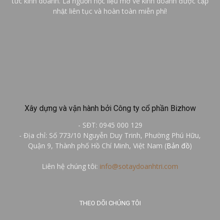
tức kinh doanh. Là nguồn học liệu mở về kinh doanh được cập
nhật liên tục và hoàn toàn miễn phí!
Xây dựng và vận hành bởi Công ty cổ phần Bizhow
- SĐT: 0945 000 129
- Địa chỉ: Số 773/10 Nguyễn Duy Trinh, Phường Phú Hữu,
Quận 9, Thành phố Hồ Chí Minh, Việt Nam (
Bản đồ
)
Liên hệ chúng tôi:
info@sotaydoanhtri.com
THEO DÕI CHÚNG TÔI