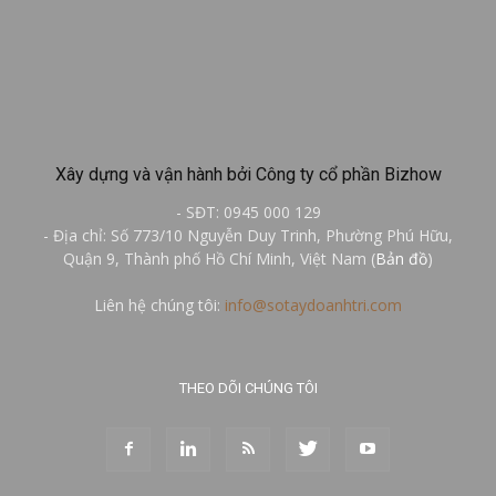
Xây dựng và vận hành bởi Công ty cổ phần Bizhow
- SĐT: 0945 000 129
- Địa chỉ: Số 773/10 Nguyễn Duy Trinh, Phường Phú Hữu,
Quận 9, Thành phố Hồ Chí Minh, Việt Nam (
Bản đồ
)
Liên hệ chúng tôi:
info@sotaydoanhtri.com
THEO DÕI CHÚNG TÔI