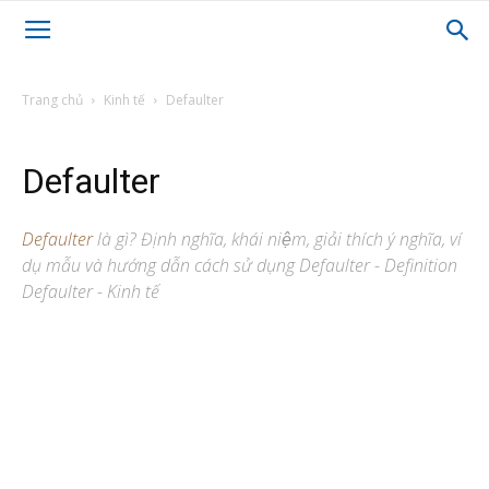
Trang chủ
Kinh tế
Defaulter
Defaulter
Defaulter
là gì? Định nghĩa, khái niệm, giải thích ý nghĩa, ví
dụ mẫu và hướng dẫn cách sử dụng Defaulter - Definition
Defaulter - Kinh tế