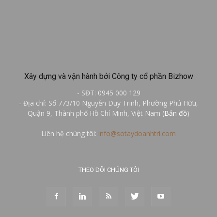
Xây dựng và vận hành bởi Công ty cổ phần Bizhow
- SĐT: 0945 000 129
- Địa chỉ: Số 773/10 Nguyễn Duy Trinh, Phường Phú Hữu,
Quận 9, Thành phố Hồ Chí Minh, Việt Nam (
Bản đồ
)
Liên hệ chúng tôi:
info@sotaydoanhtri.com
THEO DÕI CHÚNG TÔI