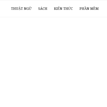
ổ
THUẬT NGỮ
SÁCH
KIẾN THỨC
PHẦN MỀM
ay
oanh
í