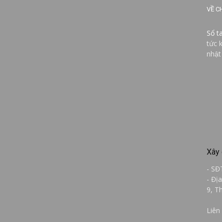
VỀ C
Sổ t
tức 
nhật
Xây 
- SĐ
- Đị
9, T
Liên