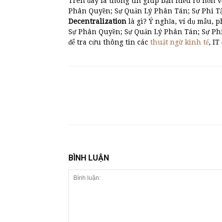
Trên đây là thông tin giúp bạn hiểu rõ hơn v
Phân Quyền; Sự Quản Lý Phân Tán; Sự Phi Tập
Decentralization
là gì? Ý nghĩa, ví dụ mẫ
Sự Phân Quyền; Sự Quản Lý Phân Tán; Sự Ph
để tra cứu thông tin các
thuật ngữ kinh tế
, IT
BÌNH LUẬN