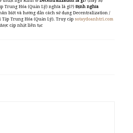
ề thuật ngữ Kinh tế
Decentralization là gì
? (hay Sự
 Trung Hóa (Quản Lý) nghĩa là gì?)
Định nghĩa
u, phân biệt và hướng dẫn cách sử dụng Decentralization /
i Tập Trung Hóa (Quản Lý). Truy cập
sotaydoanhtri.com
 được cập nhật liên tục