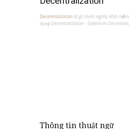
Decentralization
Decentralization
là gì? Định nghĩa, khái niệm
dụng Decentralization - Definition Decentrali
Thông tin thuật ngữ