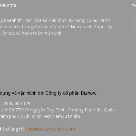
HÚNG TÔI
TH
ay doanh trí
- Nơi chia sẻ kiến thức, kỹ năng, cơ hội và tin
kinh doanh. Là nguồn học liệu mở về kinh doanh được cập
 liên tục và hoàn toàn miễn phí!
dựng và vận hành bởi Công ty cổ phần Bizhow
T: 0945 000 129
a chỉ: Số 773/10 Nguyễn Duy Trinh, Phường Phú Hữu, Quận
hành phố Hồ Chí Minh, Việt Nam (
Bản đồ
)
 hệ chúng tôi:
info@sotaydoanhtri.com