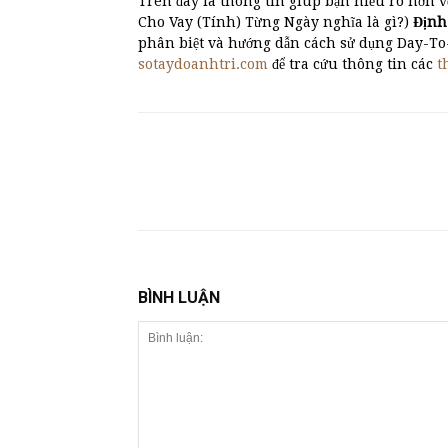
Trên đây là thông tin giúp bạn hiểu rõ hơn v
Cho Vay (Tính) Từng Ngày nghĩa là gì?)
Địn
phân biệt và hướng dẫn cách sử dụng Day-T
sotaydoanhtri.com
để tra cứu thông tin các
t
BÌNH LUẬN