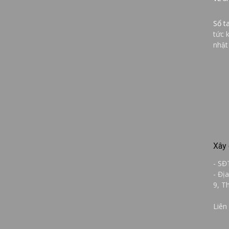
Sổ t
tức 
nhật
Xây 
- SĐ
- Đị
9, T
Liên