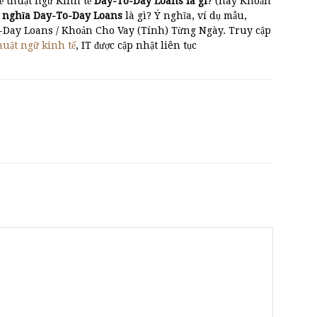
ề thuật ngữ Kinh tế
Day-To-Day Loans là gì
? (hay Khoản
h nghĩa Day-To-Day Loans
là gì? Ý nghĩa, ví dụ mẫu,
o-Day Loans / Khoản Cho Vay (Tính) Từng Ngày. Truy cập
huật ngữ kinh tế
, IT được cập nhật liên tục