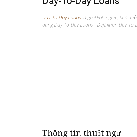
Day-To-Day Loans
Day-To-Day Loans
là gì? Định nghĩa, khái niê
dụng Day-To-Day Loans - Definition Day-To-D
Thông tin thuật ngữ