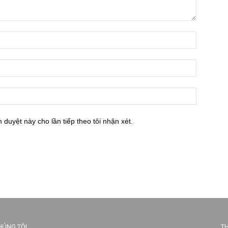
h duyệt này cho lần tiếp theo tôi nhận xét.
HÚNG TÔI
TH