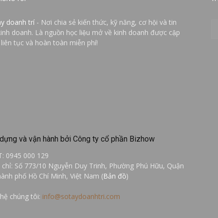
ay doanh trí
- Nơi chia sẻ kiến thức, kỹ năng, cơ hội và tin
kinh doanh. Là nguồn học liệu mở về kinh doanh được cập
 liên tục và hoàn toàn miễn phí!
dựng và vận hành bởi Công ty cổ phần Bizhow
T: 0945 000 129
a chỉ: Số 773/10 Nguyễn Duy Trinh, Phường Phú Hữu, Quận
hành phố Hồ Chí Minh, Việt Nam (
Bản đồ
)
 hệ chúng tôi:
info@sotaydoanhtri.com