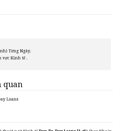
ính) Từng Ngày.
h vực Kinh tế .
ên quan
-Day Loans