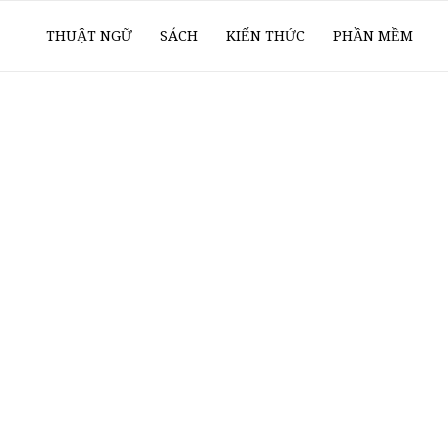
ổ
THUẬT NGỮ
SÁCH
KIẾN THỨC
PHẦN MỀM
ay
oanh
í