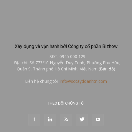
Xây dựng và vận hành bởi Công ty cổ phần Bizhow
- SĐT: 0945 000 129
- Địa chỉ: Số 773/10 Nguyễn Duy Trinh, Phường Phú Hữu,
Quận 9, Thành phố Hồ Chí Minh, Việt Nam (
Bản đồ
)
Liên hệ chúng tôi:
info@sotaydoanhtri.com
THEO DÕI CHÚNG TÔI