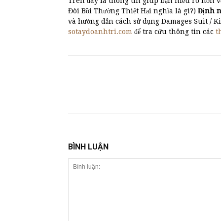
Trên đây là thông tin giúp bạn hiểu rõ hơn v
Đòi Bồi Thường Thiệt Hại nghĩa là gì?)
Định 
và hướng dẫn cách sử dụng Damages Suit / Ki
sotaydoanhtri.com
để tra cứu thông tin các
t
BÌNH LUẬN