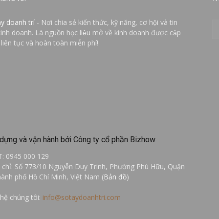
ay doanh trí
- Nơi chia sẻ kiến thức, kỹ năng, cơ hội và tin
kinh doanh. Là nguồn học liệu mở về kinh doanh được cập
 liên tục và hoàn toàn miễn phí!
dựng và vận hành bởi Công ty cổ phần Bizhow
T: 0945 000 129
a chỉ: Số 773/10 Nguyễn Duy Trinh, Phường Phú Hữu, Quận
hành phố Hồ Chí Minh, Việt Nam (
Bản đồ
)
 hệ chúng tôi:
info@sotaydoanhtri.com