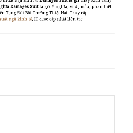
ề thuật ngữ Kinh tế
Damages Suit là gì
? (hay Kiện Tụng
nghĩa Damages Suit
là gì? Ý nghĩa, ví dụ mẫu, phân biệt
ện Tụng Đòi Bồi Thường Thiệt Hại. Truy cập
huật ngữ kinh tế
, IT được cập nhật liên tục