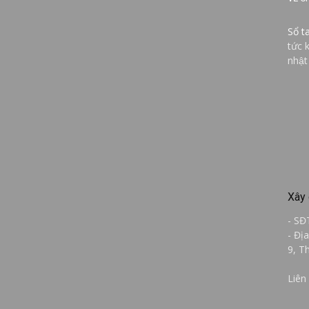
Sổ t
tức 
nhật
Xây 
- SĐ
- Đị
9, T
Liên