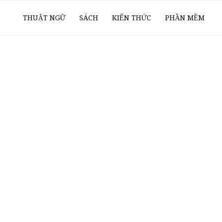
ổ
THUẬT NGỮ
SÁCH
KIẾN THỨC
PHẦN MỀM
ay
oanh
í