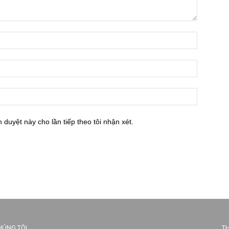
h duyệt này cho lần tiếp theo tôi nhận xét.
HÚNG TÔI
TH