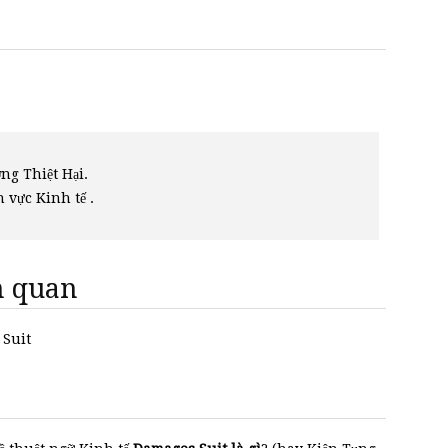
ng Thiệt Hại.
h vực Kinh tế .
ên quan
 Suit