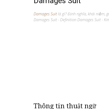
Damages Suit
Damages Suit
là gì? Định nghĩa, khái niệm, 
Damages Suit - Definition Damages Suit - Kin
Thông tin thuật ngữ