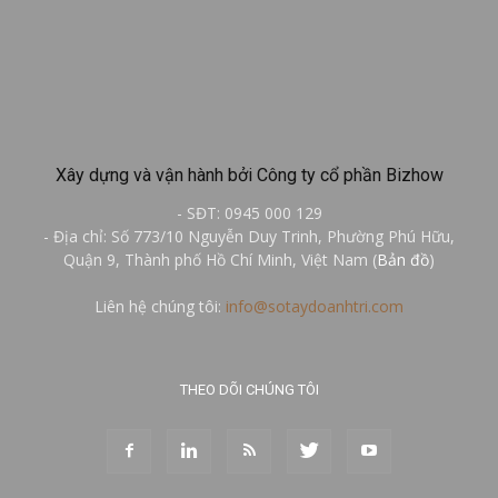
Xây dựng và vận hành bởi Công ty cổ phần Bizhow
- SĐT: 0945 000 129
- Địa chỉ: Số 773/10 Nguyễn Duy Trinh, Phường Phú Hữu,
Quận 9, Thành phố Hồ Chí Minh, Việt Nam (
Bản đồ
)
Liên hệ chúng tôi:
info@sotaydoanhtri.com
THEO DÕI CHÚNG TÔI