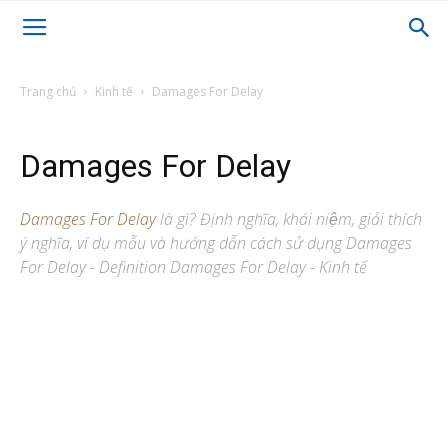
Trang chủ
Kinh tế
Damages For Delay
Damages For Delay
Damages For Delay
là gì? Định nghĩa, khái niệm, giải thích
ý nghĩa, ví dụ mẫu và hướng dẫn cách sử dụng Damages
For Delay - Definition Damages For Delay - Kinh tế