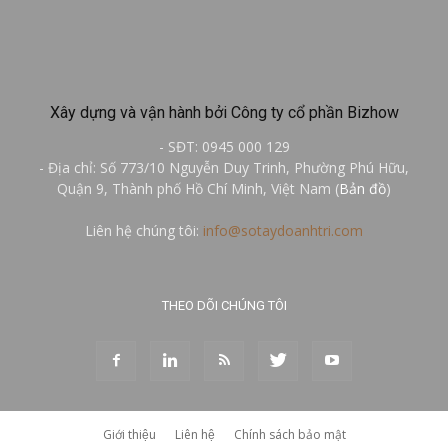
Xây dựng và vận hành bởi Công ty cổ phần Bizhow
- SĐT: 0945 000 129
- Địa chỉ: Số 773/10 Nguyễn Duy Trinh, Phường Phú Hữu,
Quận 9, Thành phố Hồ Chí Minh, Việt Nam (
Bản đồ
)
Liên hệ chúng tôi:
info@sotaydoanhtri.com
THEO DÕI CHÚNG TÔI
Giới thiệu
Liên hệ
Chính sách bảo mật