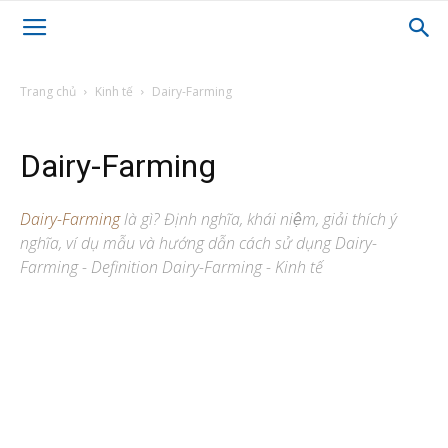
Trang chủ
Kinh tế
Dairy-Farming
Dairy-Farming
Dairy-Farming
là gì? Định nghĩa, khái niệm, giải thích ý
nghĩa, ví dụ mẫu và hướng dẫn cách sử dụng Dairy-
Farming - Definition Dairy-Farming - Kinh tế