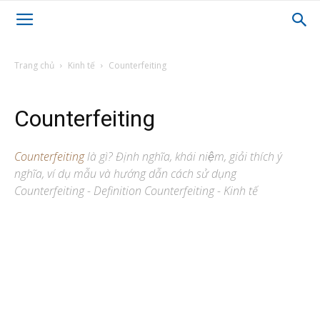
Trang chủ
Kinh tế
Counterfeiting
Counterfeiting
Counterfeiting
là gì? Định nghĩa, khái niệm, giải thích ý
nghĩa, ví dụ mẫu và hướng dẫn cách sử dụng
Counterfeiting - Definition Counterfeiting - Kinh tế