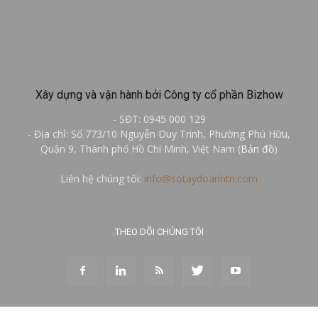
Xây dựng và vận hành bởi Công ty cổ phần Bizhow
- SĐT: 0945 000 129
- Địa chỉ: Số 773/10 Nguyễn Duy Trinh, Phường Phú Hữu,
Quận 9, Thành phố Hồ Chí Minh, Việt Nam (
Bản đồ
)
Liên hệ chúng tôi:
info@sotaydoanhtri.com
THEO DÕI CHÚNG TÔI