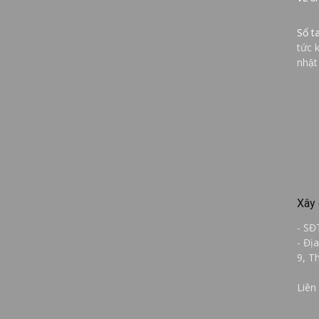
Sổ t
tức 
nhật
Xây 
- SĐ
- Đị
9, T
Liên