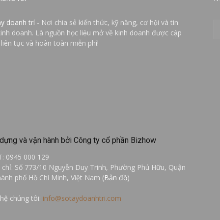
ay doanh trí
- Nơi chia sẻ kiến thức, kỹ năng, cơ hội và tin
kinh doanh. Là nguồn học liệu mở về kinh doanh được cập
 liên tục và hoàn toàn miễn phí!
dựng và vận hành bởi Công ty cổ phần Bizhow
T: 0945 000 129
a chỉ: Số 773/10 Nguyễn Duy Trinh, Phường Phú Hữu, Quận
hành phố Hồ Chí Minh, Việt Nam (
Bản đồ
)
 hệ chúng tôi:
info@sotaydoanhtri.com