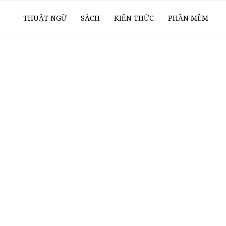
ổ
THUẬT NGỮ
SÁCH
KIẾN THỨC
PHẦN MỀM
ay
oanh
í