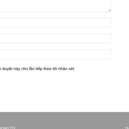
h duyệt này cho lần tiếp theo tôi nhận xét.
HÚNG TÔI
TH