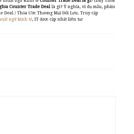
ề thuật ngữ Kinh tế
Counter Trade Deal là gì
? (hay Thỏa
ghĩa Counter Trade Deal
là gì? Ý nghĩa, ví dụ mẫu, phân
de Deal / Thỏa Ước Thương Mại Đối Lưu. Truy cập
huật ngữ kinh tế
, IT được cập nhật liên tục