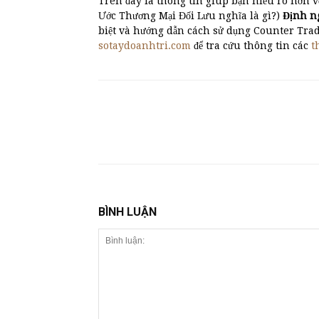
Trên đây là thông tin giúp bạn hiểu rõ hơn v
Ước Thương Mại Đối Lưu nghĩa là gì?)
Định n
biệt và hướng dẫn cách sử dụng Counter Tra
sotaydoanhtri.com
để tra cứu thông tin các
t
BÌNH LUẬN