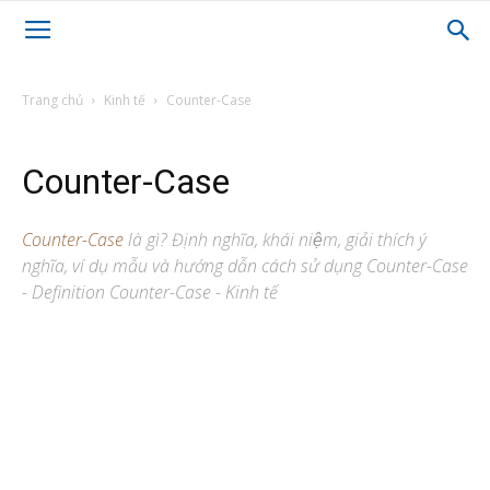
Trang chủ
Kinh tế
Counter-Case
Counter-Case
Counter-Case
là gì? Định nghĩa, khái niệm, giải thích ý
nghĩa, ví dụ mẫu và hướng dẫn cách sử dụng Counter-Case
- Definition Counter-Case - Kinh tế