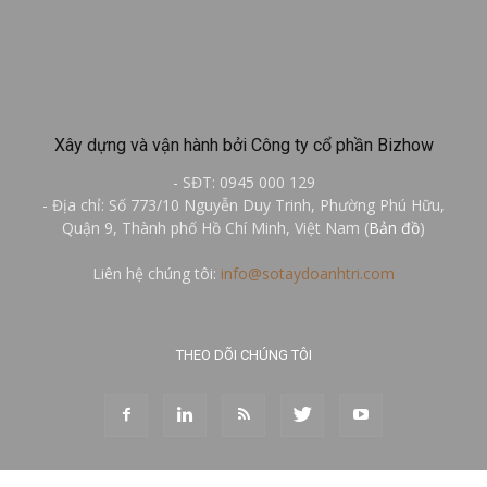
Xây dựng và vận hành bởi Công ty cổ phần Bizhow
- SĐT: 0945 000 129
- Địa chỉ: Số 773/10 Nguyễn Duy Trinh, Phường Phú Hữu,
Quận 9, Thành phố Hồ Chí Minh, Việt Nam (
Bản đồ
)
Liên hệ chúng tôi:
info@sotaydoanhtri.com
THEO DÕI CHÚNG TÔI