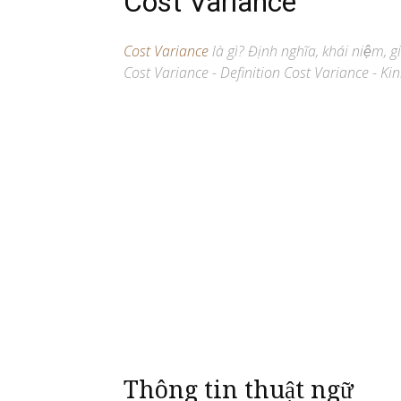
Cost Variance
Cost Variance
là gì? Định nghĩa, khái niệm, 
Cost Variance - Definition Cost Variance - Kin
Thông tin thuật ngữ