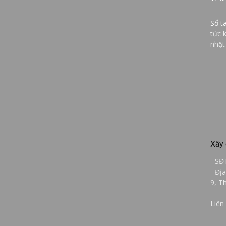
Sổ t
tức 
nhật
Xây 
- SĐ
- Đị
9, T
Liên