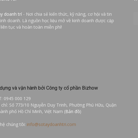
ay doanh trí
- Nơi chia sẻ kiến thức, kỹ năng, cơ hội và tin
kinh doanh. Là nguồn học liệu mở về kinh doanh được cập
 liên tục và hoàn toàn miễn phí!
dựng và vận hành bởi Công ty cổ phần Bizhow
T: 0945 000 129
a chỉ: Số 773/10 Nguyễn Duy Trinh, Phường Phú Hữu, Quận
hành phố Hồ Chí Minh, Việt Nam (
Bản đồ
)
 hệ chúng tôi:
info@sotaydoanhtri.com