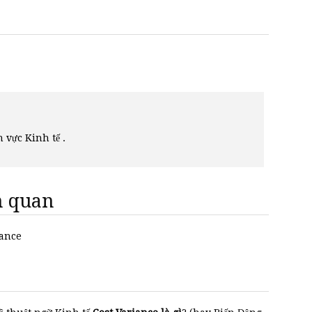
h vực Kinh tế .
ên quan
iance