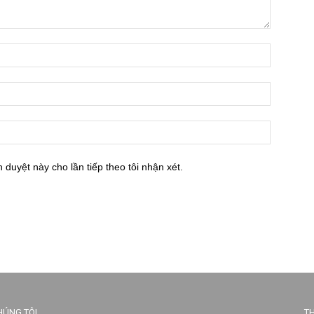
h duyệt này cho lần tiếp theo tôi nhận xét.
HÚNG TÔI
TH