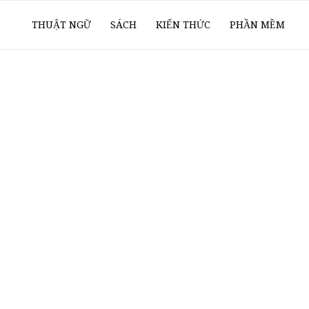
ổ
THUẬT NGỮ
SÁCH
KIẾN THỨC
PHẦN MỀM
ay
oanh
í