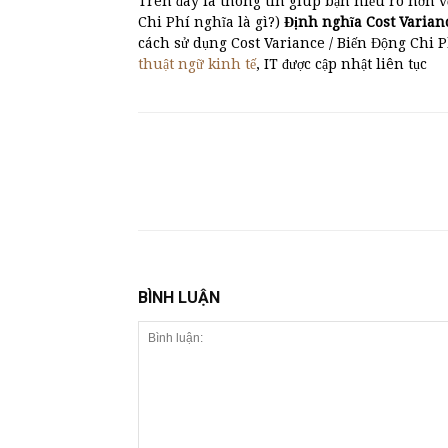
Trên đây là thông tin giúp bạn hiểu rõ hơn v
Chi Phí nghĩa là gì?)
Định nghĩa Cost Varian
cách sử dụng Cost Variance / Biến Động Chi 
thuật ngữ kinh tế
, IT được cập nhật liên tục
BÌNH LUẬN