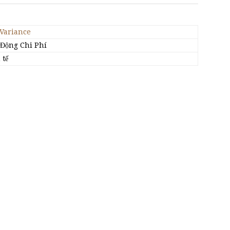
 Variance
 Động Chi Phí
 tế