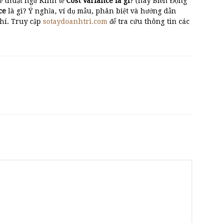
ề thuật ngữ Kinh tế
Cost Variance là gì
? (hay Biến Động
ce
là gì? Ý nghĩa, ví dụ mẫu, phân biệt và hướng dẫn
Phí. Truy cập
sotaydoanhtri.com
để tra cứu thông tin các