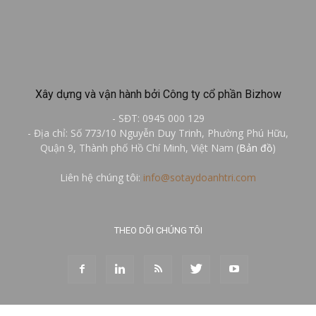
Xây dựng và vận hành bởi Công ty cổ phần Bizhow
- SĐT: 0945 000 129
- Địa chỉ: Số 773/10 Nguyễn Duy Trinh, Phường Phú Hữu,
Quận 9, Thành phố Hồ Chí Minh, Việt Nam (
Bản đồ
)
Liên hệ chúng tôi:
info@sotaydoanhtri.com
THEO DÕI CHÚNG TÔI