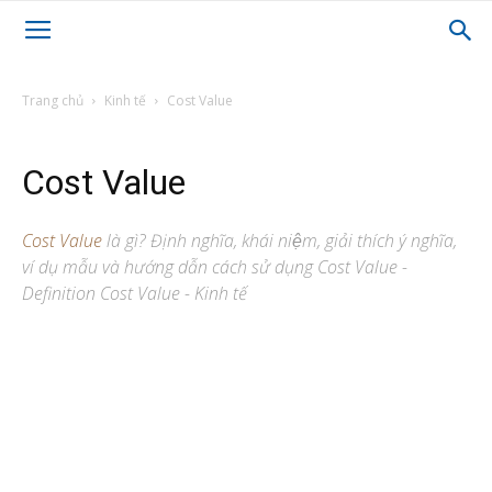
Trang chủ
Kinh tế
Cost Value
Cost Value
Cost Value
là gì? Định nghĩa, khái niệm, giải thích ý nghĩa,
ví dụ mẫu và hướng dẫn cách sử dụng Cost Value -
Definition Cost Value - Kinh tế